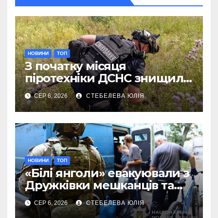
НОВИНИ
ТОП
З початку місяця
піротехніки ДСНС знищили
18 вибухонебезпечних
СЕР 6, 2026
СТЕБЕЛЕВА ЮЛІЯ
предметів
НОВИНИ
ТОП
«Білі янголи» евакуювали з
Дружківки мешканців та
їхніх домашніх улюбленців
СЕР 6, 2026
СТЕБЕЛЕВА ЮЛІЯ