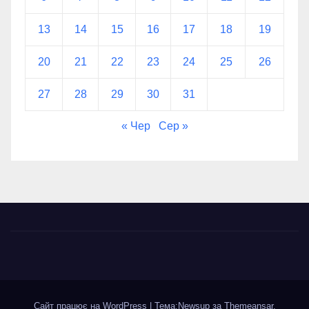
13
14
15
16
17
18
19
20
21
22
23
24
25
26
27
28
29
30
31
« Чер
Сер »
Сайт працює на WordPress
|
Тема:Newsup за
Themeansar
.