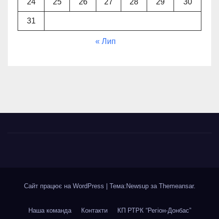
24
25
26
27
28
29
30
31
« Лип
Сайт працює на WordPress
|
Тема:Newsup за
Themeansar
.
Наша команда
Контакти
КП РТРК “Регіон-Донбас”