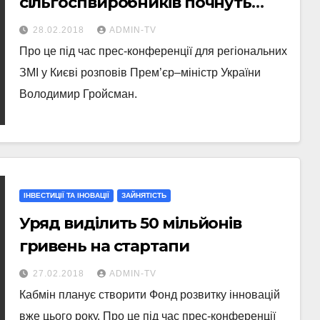
сільгоспвиробників почнуть
діяти вже у березні цього року
28.02.2018
ADMIN-TV
Про це під час прес-конференції для регіональних
ЗМІ у Києві розповів Прем’єр–міністр України
Володимир Гройсман.
ІНВЕСТИЦІЇ ТА ІНОВАЦІЇ
ЗАЙНЯТІСТЬ
Уряд виділить 50 мільйонів
гривень на стартапи
27.02.2018
ADMIN-TV
Кабмін планує створити Фонд розвитку інновацій
вже цього року. Про це під час прес-конференції