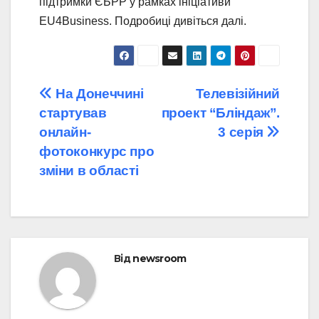
підтримки ЄБРР у рамках ініціативи
EU4Business. Подробиці дивіться далі.
Навігація
На Донеччині
Телевізійний
cтартував
проект “Бліндаж”.
записів
онлайн-
3 серія
фотоконкурс про
зміни в області
Від
newsroom