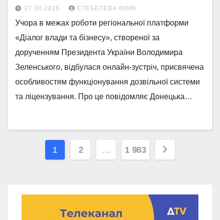
07.08.2026
СТЕБЕЛЕВА ЮЛІЯ
Учора в межах роботи регіональної платформи
«Діалог влади та бізнесу», створеної за
дорученням Президента України Володимира
Зеленського, відбулася онлайн-зустріч, присвячена
особливостям функціонування дозвільної системи
та ліцензування. Про це повідомляє Донецька…
Навігація
1
2
…
1 983
записів