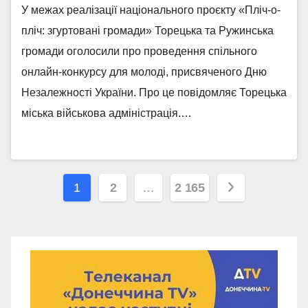
У межах реалізації національного проєкту «Пліч-о-
пліч: згуртовані громади» Торецька та Ружинська
громади оголосили про проведення спільного
онлайн-конкурсу для молоді, присвяченого Дню
Незалежності України. Про це повідомляє Торецька
міська військова адміністрація.…
Навігація
1
2
…
2 165
записів