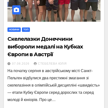
НОВИНИ
ТОП
Скелелазки Донеччини
вибороли медалі на Кубках
Європи в Австрії
07.08.2026
СТЕБЕЛЕВА ЮЛІЯ
На початку серпня в австрійському місті Санкт-
Пельтен відбулися два престижні змагання зі
скелелазіння в олімпійській дисципліні «швидкість»
— етапи Кубку Європи серед дорослих та серед
молоді й юніорів. Про це…