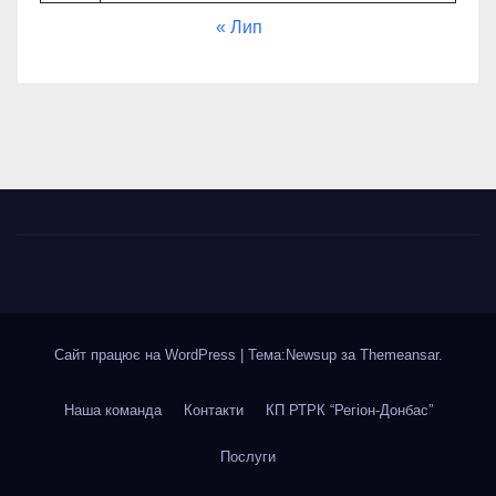
« Лип
Сайт працює на WordPress
|
Тема:Newsup за
Themeansar
.
Наша команда
Контакти
КП РТРК “Регіон-Донбас”
Послуги