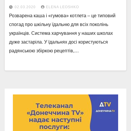
02.03.2020
ELENA LEOSHKO
Розварена каша і «гумова» котлета – це типовий
спогад про шкільну їдальню для всіх поколінь
українців. Система харчування у наших школах
дуже застаріла. У їдальнях досі користуються
радянською збіркою рецептів,…