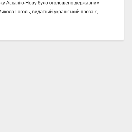
року Асканію-Нову було оголошено державним
икола Гоголь, видатний український прозаїк,