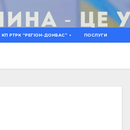
КП РТРК “РЕГІОН-ДОНБАС”
ПОСЛУГИ