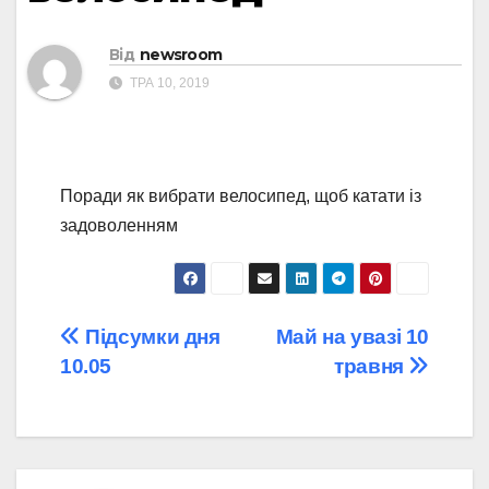
Від
newsroom
ТРА 10, 2019
Поради як вибрати велосипед, щоб катати із
задоволенням
Навігація
Підсумки дня
Май на увазі 10
10.05
травня
записів