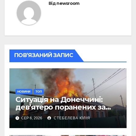
Від
newsroom
ПОВ’ЯЗАНИЙ ЗАПИС
НОВИНИ
ТОП
Ситуація на Донеччині:
дев’ятеро поранених за
добу через обстріли
СЕР 6, 2026
СТЕБЕЛЕВА ЮЛІЯ