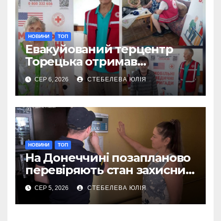
НОВИНИ
ТОП
Евакуйований терцентр
Торецька отримав
допомогу від Червоного
СЕР 6, 2026
СТЕБЕЛЕВА ЮЛІЯ
Хреста
НОВИНИ
ТОП
На Донеччині позапланово
перевіряють стан захисних
споруд
СЕР 5, 2026
СТЕБЕЛЕВА ЮЛІЯ