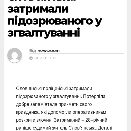
затримали
підозрюваного у
згвалтуванні
Від
newsroom
ЧЕР 11, 2019
Слов’янські поліцейські затримали
підозрюваного у згвалтуванні. Потерпіла
добре запам’ятала прикмети свого
кривдника, які допомогли оперативникам
розкрити злочин. Затриманий – 28–річний
раніше судимий житель Слов’янська. Деталі