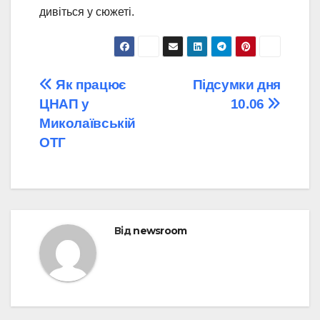
дивіться у сюжеті.
Навігація
Як працює
Підсумки дня
ЦНАП у
10.06
записів
Миколаївській
ОТГ
Від
newsroom