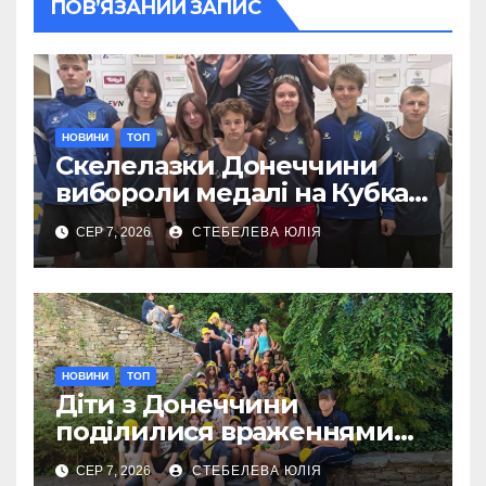
ПОВ’ЯЗАНИЙ ЗАПИС
НОВИНИ
ТОП
Скелелазки Донеччини
вибороли медалі на Кубках
Європи в Австрії
СЕР 7, 2026
СТЕБЕЛЕВА ЮЛІЯ
НОВИНИ
ТОП
Діти з Донеччини
поділилися враженнями
від відпочинку в Польщі
СЕР 7, 2026
СТЕБЕЛЕВА ЮЛІЯ