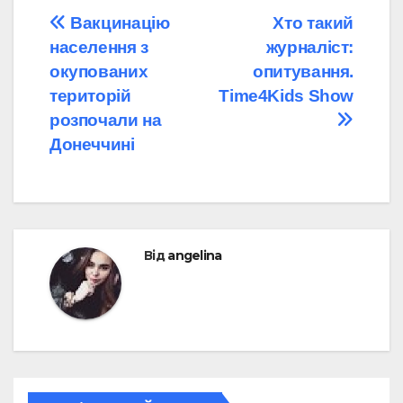
Навігація
Вакцинацію
Хто такий
населення з
журналіст:
записів
окупованих
опитування.
територій
Time4Kids Show
розпочали на
Донеччині
Від
angelina