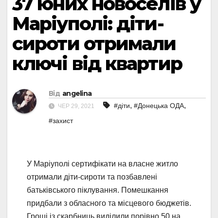
37 юних новоселів у
Маріуполі: діти-
сироти отримали
ключі від квартир
Від
angelina
,
,
#діти
#Донецька ОДА
ЧЕР 29, 2021
#захист
У Маріуполі сертифікати на власне житло
отримали діти-сироти та позбавлені
батьківського піклування. Помешкання
придбали з обласного та місцевого бюджетів.
Гроші із скарбниць виділили порівно 50 на