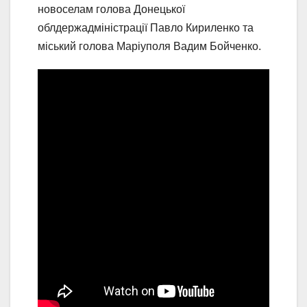
новоселам голова Донецької
облдержадміністрації Павло Кириленко та
міський голова Маріуполя Вадим Бойченко.