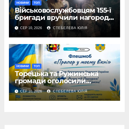
НОВИНИ
ТОП
Військовослужбовцям 155-ї
бригади вручили нагороди
Донецької ОДА
СЕР 10, 2026
СТЕБЕЛЕВА ЮЛІЯ
НОВИНИ
ТОП
Торецька та Ружинська
громади оголосили
патріотичний флешмоб до
СЕР 10, 2026
СТЕБЕЛЕВА ЮЛІЯ
Дня Прапора