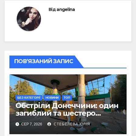
Від
angelina
ПОВ’ЯЗАНИЙ ЗАПИС
БЕЗ КАТЕГОРІЇ
НОВИНИ
ТОП
Обстріли Донеччини: один
загиблий та шестеро
поранених за добу
СЕР 7, 2026
СТЕБЕЛЕВА ЮЛІЯ