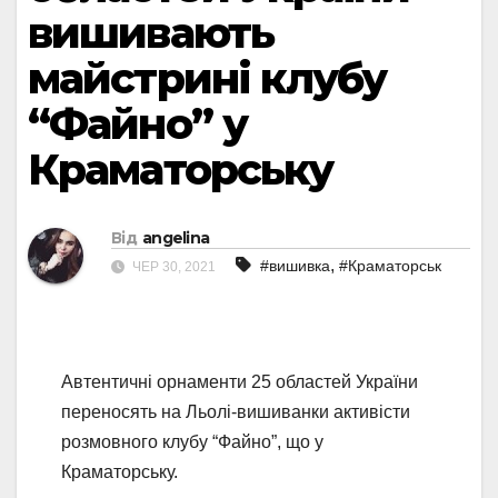
вишивають
майстрині клубу
“Файно” у
Краматорську
Від
angelina
,
#вишивка
#Краматорськ
ЧЕР 30, 2021
Автентичні орнаменти 25 областей України
переносять на Льолі-вишиванки активісти
розмовного клубу “Файно”, що у
Краматорську.