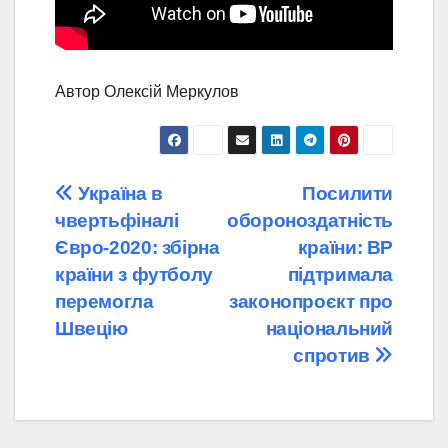
Автор Олексій Меркулов
Навігація
Україна в
Посилити
чвертьфіналі
обороноздатність
записів
Євро-2020: збірна
країни: ВР
країни з футболу
підтримала
перемогла
законопроєкт про
Швецію
національний
спротив