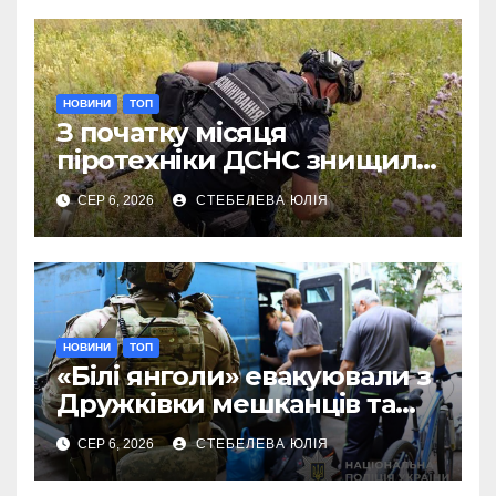
НОВИНИ
ТОП
З початку місяця
піротехніки ДСНС знищили
18 вибухонебезпечних
СЕР 6, 2026
СТЕБЕЛЕВА ЮЛІЯ
предметів
НОВИНИ
ТОП
«Білі янголи» евакуювали з
Дружківки мешканців та
їхніх домашніх улюбленців
СЕР 6, 2026
СТЕБЕЛЕВА ЮЛІЯ