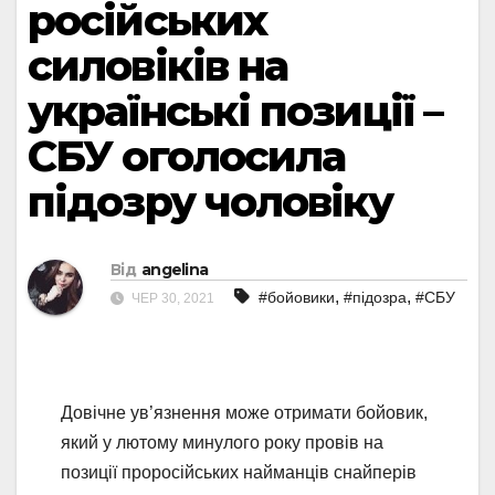
російських
силовіків на
українські позиції –
СБУ оголосила
підозру чоловіку
Від
angelina
,
,
#бойовики
#підозра
#СБУ
ЧЕР 30, 2021
Довічне ув’язнення може отримати бойовик,
який у лютому минулого року провів на
позиції проросійських найманців снайперів