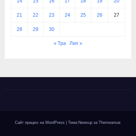
14
15
16
17
18
19
20
21
22
23
24
25
26
27
28
29
30
« Тра
Лип »
Сайт працює на WordPress
|
Тема:Newsup за
Themeansar
.