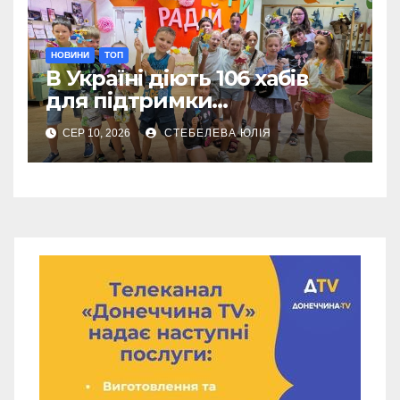
НОВИНИ
ТОП
В Україні діють 106 хабів
для підтримки
переселенців із Донеччини
СЕР 10, 2026
СТЕБЕЛЕВА ЮЛІЯ