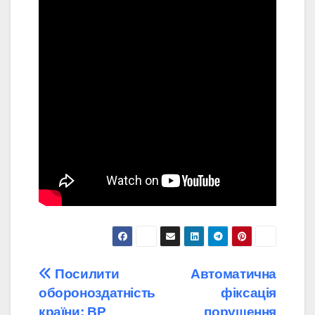
Навігація
Посилити
Автоматична
обороноздатність
фіксація
записів
країни: ВР
порушення