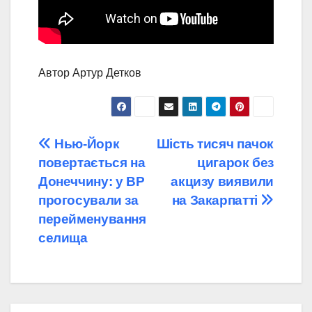
Автор Артур Детков
Навігація
Нью-Йорк
Шість тисяч пачок
повертається на
цигарок без
записів
Донеччину: у ВР
акцизу виявили
прогосували за
на Закарпатті
перейменування
селища