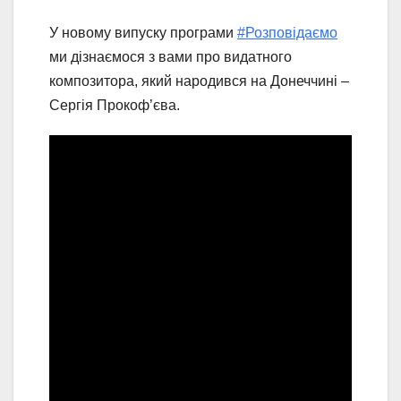
У новому випуску програми
#Розповідаємо
ми дізнаємося з вами про видатного
композитора, який народився на Донеччині –
Сергія Прокоф’єва.