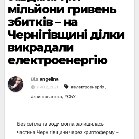
мільйони гривень
збитків – на
Чернігівщині ділки
викрадали
електроенергію
Від
angelina
,
#електроенергія
ЛИП 2, 2021
,
#криптовалюта
#СБУ
Без світла та води могла залишилась
частина Чернігівщини через криптоферму –