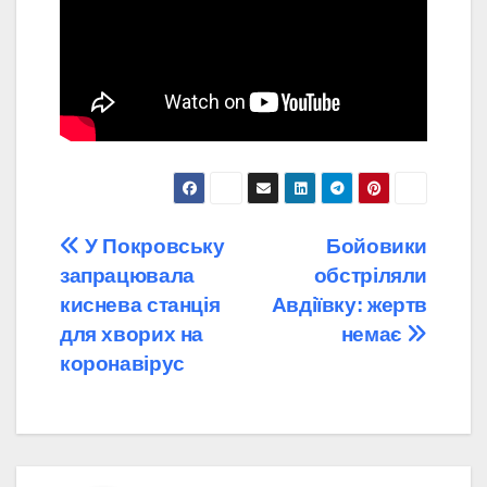
Навігація
У Покровську
Бойовики
запрацювала
обстріляли
записів
киснева станція
Авдіївку: жертв
для хворих на
немає
коронавірус