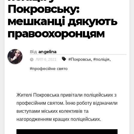
Покровську:
мешканці дякують
правоохоронцям
Від
angelina
,
,
#Покровськ
#поліція
ЛИП 6, 2021
#професійне свято
Жителі Покровська привітали поліцейських з
професійним святом. Їхню роботу відзначили
виступами міських колективів та
нагородженням кращих поліцейських.