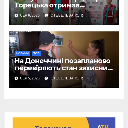
Торецька отримав
допомогу від Червоного
СЕР 6, 2026
СТЕБЕЛЕВА ЮЛІЯ
Хреста
НОВИНИ
ТОП
На Донеччині позапланово
перевіряють стан захисних
споруд
СЕР 5, 2026
СТЕБЕЛЕВА ЮЛІЯ