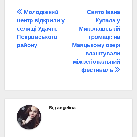
Навігація
Молодіжний
Свято Івана
центр відкрили у
Купала у
записів
селищі Удачне
Миколаївській
Покровського
громаді: на
району
Маяцькому озері
влаштували
міжрегіональний
фестиваль
Від
angelina