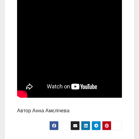
Автор Анна Амєлічева