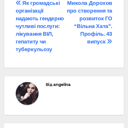
Навігація
Як громадські
Микола Дорохов
організації
про створення та
записів
надають гендерно
розвиток ГО
чутливі послуги:
“Вільна Хата”.
лікування ВІЛ,
Профіль. 43
гепатиту чи
випуск
туберкульозу
Від
angelina