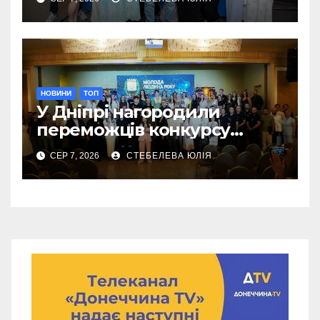
НОВИНИ
ТОП
У Дніпрі нагородили
переможців конкурсу
«Молода людина року –
СЕР 7, 2026
СТЕБЕЛЕВА ЮЛІЯ
2026»