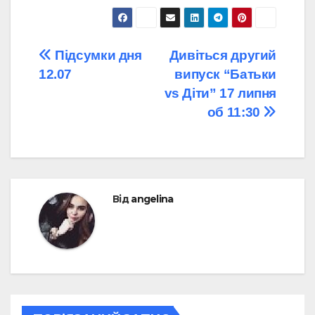
Навігація
Підсумки дня
Дивіться другий
12.07
випуск “Батьки
записів
vs Діти” 17 липня
об 11:30
Від
angelina