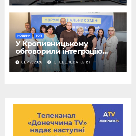
НОВИНИ
ТОП
У Кропивницькому
обговорили інтеграцію
літніх переселенців
СЕР 7, 2026
СТЕБЕЛЕВА ЮЛІЯ