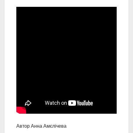
Автор Анна Амєлічева