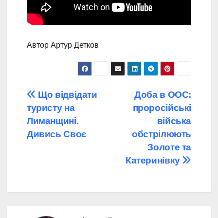
Автор Артур Детков
Навігація
Що відвідати
Доба в ООС:
туристу на
проросійські
записів
Лиманщині.
війська
Дивись Своє
обстрілюють
Золоте та
Катеринівку