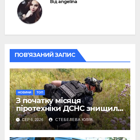
Від
angelina
ПОВ’ЯЗАНИЙ ЗАПИС
НОВИНИ
ТОП
З початку місяця
піротехніки ДСНС знищили
18 вибухонебезпечних
СЕР 6, 2026
СТЕБЕЛЕВА ЮЛІЯ
предметів