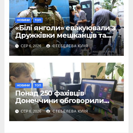
НОВИНИ
ТОП
«Білі янголи» евакуювали з
Дружківки мешканців та
їхніх домашніх улюбленців
СЕР 6, 2026
СТЕБЕЛЕВА ЮЛІЯ
НОВИНИ
ТОП
Понад 250 фахівців
Донеччини обговорили
роботу влади під час війни
СЕР 6, 2026
СТЕБЕЛЕВА ЮЛІЯ