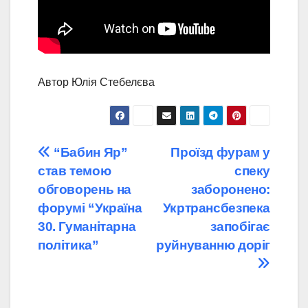
Автор Юлія Стебелєва
Навігація
“Бабин Яр”
Проїзд фурам у
став темою
спеку
записів
обговорень на
заборонено:
форумі “Україна
Укртрансбезпека
30. Гуманітарна
запобігає
політика”
руйнуванню доріг