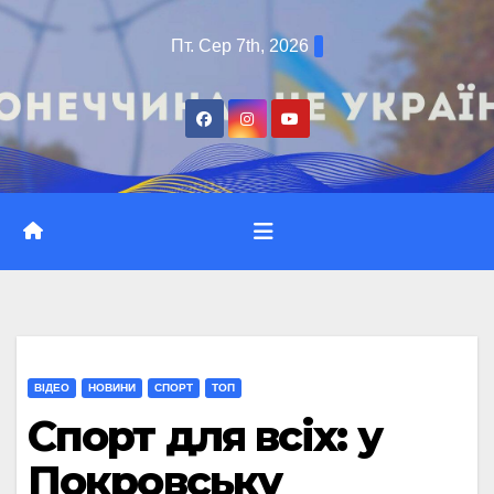
Перейти
Пт. Сер 7th, 2026
до
вмісту
ВІДЕО
НОВИНИ
СПОРТ
ТОП
Спорт для всіх: у
Покровську