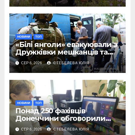
предметів
НОВИНИ
ТОП
«Білі янголи» евакуювали з
Дружківки мешканців та
їхніх домашніх улюбленців
СЕР 6, 2026
СТЕБЕЛЕВА ЮЛІЯ
НОВИНИ
ТОП
Понад 250 фахівців
Донеччини обговорили
роботу влади під час війни
СЕР 6, 2026
СТЕБЕЛЕВА ЮЛІЯ