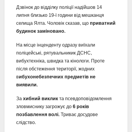
Дзвінок до відділку поліції надійшов 14
липня близько 19-ї години від мешканця
селища Ялта. Чоловік сказав, що
приватний
будинок заміновано.
На місце інценденту одразу виїхали
поліцейські, рятувальникик ДСНС,
вибухтехніка, швидка та кінологи. Проте
після обстеження території, жодних
в
ибухонебезпечних предметів не
виявили.
За
хибний виклик
та псевдоповідомлення
зловмиснику загрожує до
6 років
позбавлення волі.
Триває досудове
слідство.