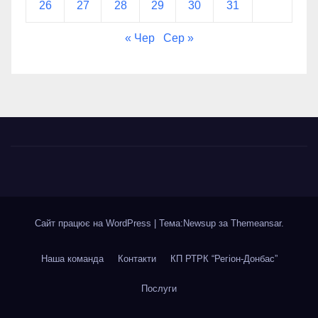
26
27
28
29
30
31
« Чер
Сер »
Сайт працює на WordPress
|
Тема:Newsup за
Themeansar
.
Наша команда
Контакти
КП РТРК “Регіон-Донбас”
Послуги