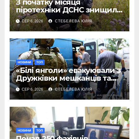
З початку місяця
піротехніки ДСНС знищили
18 вибухонебезпечних
СЕР 6, 2026
СТЕБЕЛЕВА ЮЛІЯ
предметів
НОВИНИ
ТОП
«Білі янголи» евакуювали з
Дружківки мешканців та
їхніх домашніх улюбленців
СЕР 6, 2026
СТЕБЕЛЕВА ЮЛІЯ
НОВИНИ
ТОП
Понад 250 фахівців