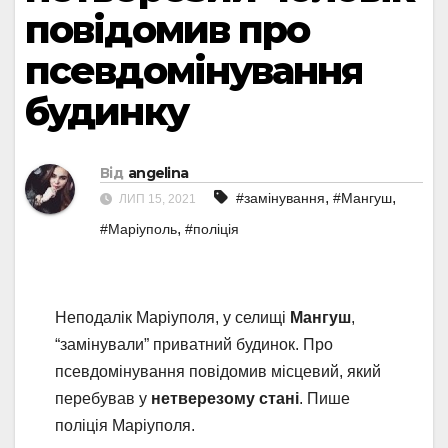
повідомив про
псевдомінування
будинку
Від
angelina
,
,
#замінування
#Мангуш
ЛИП 15, 2021
,
#Маріуполь
#поліція
Неподалік Маріуполя, у селищі
Мангуш
,
“замінували” приватний будинок. Про
псевдомінування повідомив місцевий, який
перебував у
нетверезому стані
. Пише
поліція Маріуполя.