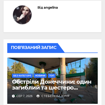
Від
angelina
ПОВ’ЯЗАНИЙ ЗАПИС
БЕЗ КАТЕГОРІЇ
НОВИНИ
ТОП
Обстріли Донеччини: один
загиблий та шестеро
поранених за добу
СЕР 7, 2026
СТЕБЕЛЕВА ЮЛІЯ