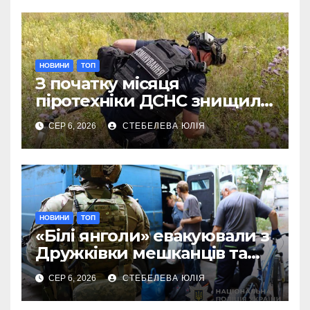
НОВИНИ
ТОП
З початку місяця
піротехніки ДСНС знищили
18 вибухонебезпечних
СЕР 6, 2026
СТЕБЕЛЕВА ЮЛІЯ
предметів
НОВИНИ
ТОП
«Білі янголи» евакуювали з
Дружківки мешканців та
їхніх домашніх улюбленців
СЕР 6, 2026
СТЕБЕЛЕВА ЮЛІЯ