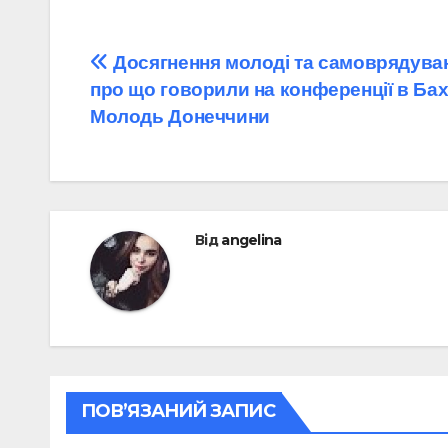
Навігація
Досягнення молоді та самоврядува
про що говорили на конференції в Бах
записів
Молодь Донеччини
Від
angelina
ПОВ’ЯЗАНИЙ ЗАПИС