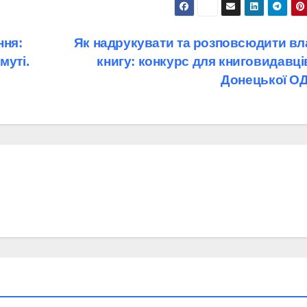
ння:
Як надрукувати та розповсюдити вл
муті.
книгу: конкурс для книговидавці
Донецької О