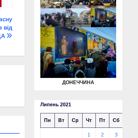
асну
в від
ДА
ДОНЕЧЧИНА
Липень 2021
Пн
Вт
Ср
Чт
Пт
Сб
Нд
1
2
3
4