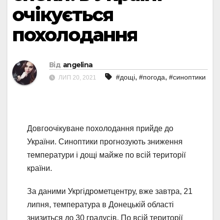
очікується
похолодання
Від
angelina
,
,
#дощі
#погода
#синоптики
ЛИП 20, 2021
Довгоочікуване похолодання прийде до
України. Синоптики прогнозують зниження
температури і дощі майже по всій території
країни.
За даними Укргідрометцентру, вже завтра, 21
липня, температура в Донецькій області
знизиться до 30 градусів. По всій території