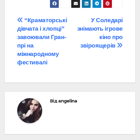
Навігація
“Краматорські
У Соледарі
дівчата і хлопці”
знімають ігрове
записів
завоювали Гран-
кіно про
прі на
звіроящерів
міжнародному
фестивалі
Від
angelina