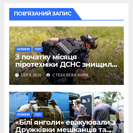
ПОВ’ЯЗАНИЙ ЗАПИС
НОВИНИ
ТОП
З початку місяця
піротехніки ДСНС знищили
18 вибухонебезпечних
СЕР 6, 2026
СТЕБЕЛЕВА ЮЛІЯ
предметів
НОВИНИ
ТОП
«Білі янголи» евакуювали з
Дружківки мешканців та