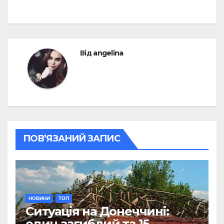
Від
angelina
ПОВ’ЯЗАНИЙ ЗАПИС
НОВИНИ
ТОП
Ситуація на Донеччині:
один загиблий та 15