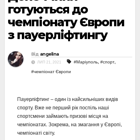
готуються до
чемпіонату Європи
з пауерліфтингу
Від
angelina
,
,
#Маріуполь
#спорт
ЛИП 21, 2021
#чемпіонат Європи
Пауерліфтинг – один із найсильніших видів
спорту. Вже не перший рік поспіль наші
спортсмени займають призові місця на
чемпіонатах. Зокрема, на змагання у Європі,
чемпіонаті світу.