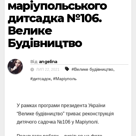
маріупольського
дитсадка №106.
Велике
Будівництво
Від
angelina
,
#Велике будівництво
ЛИП 22, 2021
,
#дитсадок
#Маріуполь
У рамках програми президента України
“Велике будівництво” триває реконструкція
дитячого садочка №106 у Маріуполі.