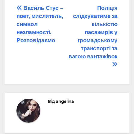
Навігація
Василь Стус –
Поліція
поет, мислитель,
слідкуватиме за
записів
символ
кількістю
незламності.
пасажирів у
Розповідаємо
громадському
транспорті та
вагою вантажівок
Від
angelina