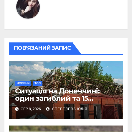
ПОВ’ЯЗАНИЙ ЗАПИС
НОВИНИ
ТОП
Ситуація на Донеччині:
один загиблий та 15
поранених за добу
СЕР 8, 2026
СТЕБЕЛЕВА ЮЛІЯ