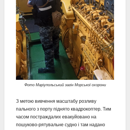
Фото Маріупольський загін Морської охорони
З метою вивчення масштабу розливу
пального з порту піднято квадрокоптер. Тим
часом постраждалих евакуйовано на
пошуково-рятувальне судно і там надано