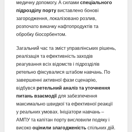
медичну допомогу. А силами
спеціального
підрозділу порту
виставлено бонові
загородження, локалізовано розлив,
розпочато викачку нафтопродуктів та
обробку біосорбентом.
Загальний час та зміст управлінських рішень,
реалізація та ефективність заходів
реагування всіх відомств і підрозділів
ретельно фіксувалися штабом навчань. По
завершенні активної фази сценарію,
відбувся
ретельний аналіз та уточнення
питань взаємодії
для забезпечення
максимально швидкої та ефективної реакції
у реальних умовах. Ініціатори навчань –
АМПУ та капітан порту висловили подяку і
високо
оцінили злагодженість
спільних дій.