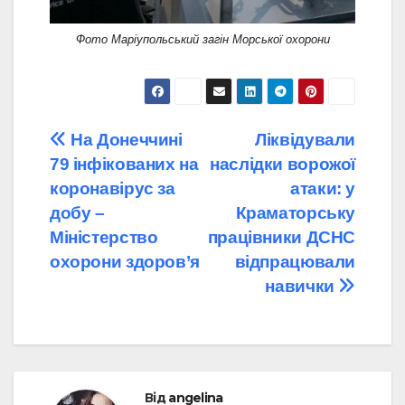
Фото Маріупольський загін Морської охорони
Навігація
На Донеччині
Ліквідували
79 інфікованих на
наслідки ворожої
записів
коронавірус за
атаки: у
добу –
Краматорську
Міністерство
працівники ДСНС
охорони здоров’я
відпрацювали
навички
Від
angelina