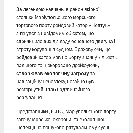
За легендою навчань, в район якірної
стоянки Мaрiупольського морського
торгового порту рейдовий катер «Нептун»
зіткнувся з невідомим об’єктом, що
спричинило вихід з ладу основного двигуна і
втрату керування судном. Враховуючи, що
рейдовий катер мав на борту значну кількість
пального та, некеровано дрейфуючи,
створював екологічну загрозу
та
навігаційну небезпеку, негайно був
розгорнутий штаб надзвичайного
реагування.
Представники ДСНС, Маріупольського порту,
загону Морської охорони, та екологічної
інспекції на пошуково-рятувальному судні