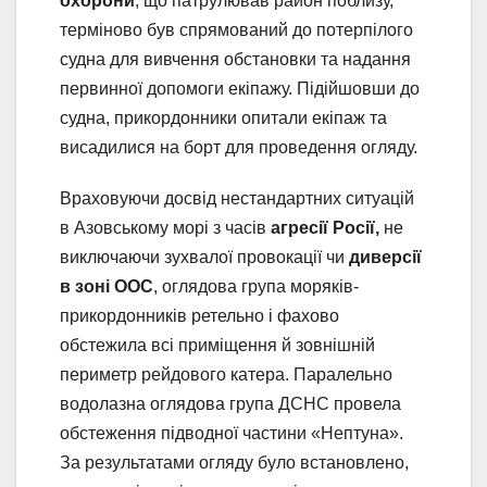
охорони
, що патрулював район поблизу,
терміново був спрямований до потерпілого
судна для вивчення обстановки та надання
первинної допомоги екіпажу. Підійшовши до
судна, прикордонники опитали екіпаж та
висадилися на борт для проведення огляду.
Враховуючи досвід нестандартних ситуацій
в Азовському морі з часів
агресії Росії,
не
виключаючи зухвалої провокації чи
диверсії
в зоні ООС
, оглядова група моряків-
прикордонників ретельно і фахово
обстежила всі приміщення й зовнішній
периметр рейдового катера. Паралельно
водолазна оглядова група ДСНС провела
обстеження підводної частини «Нептуна».
За результатами огляду було встановлено,