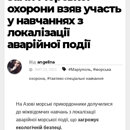
охорони взяв участь
у навчаннях з
локалізації
аварійної події
Від
angelina
,
#Маріуполь
#морська
ЛИП 23, 2021
,
охорона
#тактико-спеціальні навчання
На Азові морські прикордонники долучилися
до міжвідомчих навчань з локалізації
аварійної морської події, що
загрожує
екологічній безпеці.