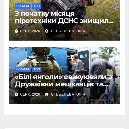
НОВИНИ
ТОП
З початку місяця
піротехніки ДСНС знищили
18 вибухонебезпечних
СЕР 6, 2026
СТЕБЕЛЕВА ЮЛІЯ
предметів
НОВИНИ
ТОП
«Білі янголи» евакуювали з
Дружківки мешканців та
їхніх домашніх улюбленців
СЕР 6, 2026
СТЕБЕЛЕВА ЮЛІЯ