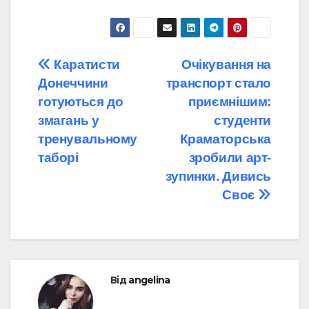
Навігація
Каратисти
Очікування на
Донеччини
транспорт стало
записів
готуються до
приємнішим:
змагань у
студенти
тренувальному
Краматорська
таборі
зробили арт-
зупинки. Дивись
Своє
Від
angelina