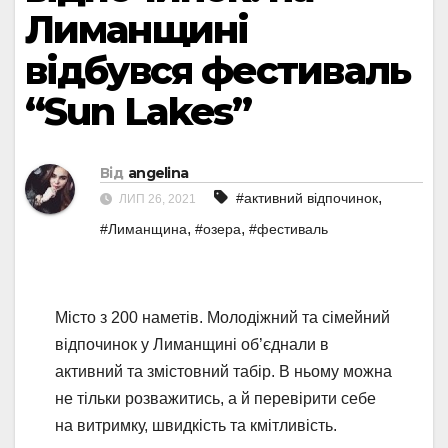
Лиманщині
відбувся фестиваль
“Sun Lakes”
Від
angelina
,
#активний відпочинок
ЛИП 26, 2021
,
,
#Лиманщина
#озера
#фестиваль
Місто з 200 наметів. Молодіжний та сімейний
відпочинок у Лиманщині об’єднали в
активний та змістовний табір. В ньому можна
не тільки розважитись, а й перевірити себе
на витримку, швидкість та кмітливість.