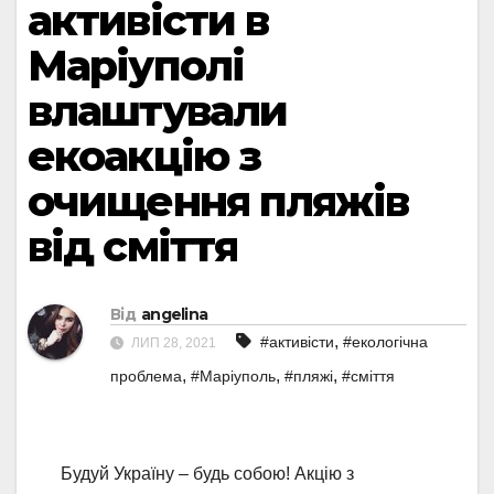
активісти в
Маріуполі
влаштували
екоакцію з
очищення пляжів
від сміття
Від
angelina
,
#активісти
#екологічна
ЛИП 28, 2021
,
,
,
проблема
#Маріуполь
#пляжі
#сміття
Будуй Україну – будь собою! Акцію з