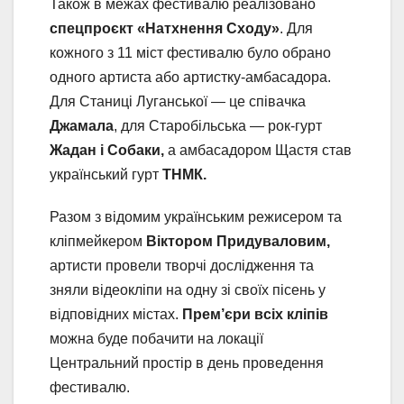
Також в межах фестивалю реалізовано
спецпроєкт «Натхнення Сходу»
. Для
кожного з 11 міст фестивалю було обрано
одного артиста або артистку-амбасадора.
Для Станиці Луганської — це співачка
Джамала
, для Старобільська — рок-гурт
Жадан і Собаки,
а амбасадором Щастя став
український гурт
ТНМК.
Разом з відомим українським режисером та
кліпмейкером
Віктором Придуваловим,
артисти провели творчі дослідження та
зняли відеокліпи на одну зі своїх пісень у
відповідних містах.
Прем’єри всіх кліпів
можна буде побачити на локації
Центральний простір в день проведення
фестивалю.