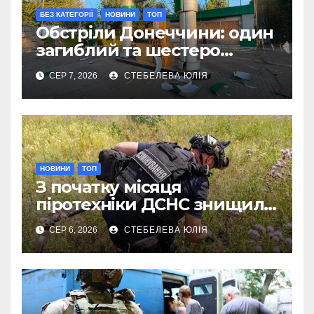
БЕЗ КАТЕГОРІЇ
НОВИНИ
ТОП
Обстріли Донеччини: один
загиблий та шестеро
поранених за добу
СЕР 7, 2026
СТЕБЕЛЕВА ЮЛІЯ
НОВИНИ
ТОП
З початку місяця
піротехніки ДСНС знищили
18 вибухонебезпечних
СЕР 6, 2026
СТЕБЕЛЕВА ЮЛІЯ
предметів