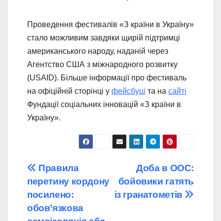
Проведення фестивалів «З країни в Україну»
стало можливим завдяки щирій підтримці
американського народу, наданій через
Агентство США з міжнародного розвитку
(USAID). Більше інформації про фестиваль
на офіційній сторінці у
фейсбуці
та на
сайті
Фундації соціальних інновацій «З країни в
Україну».
Навігація
Правила
Доба в ООС:
перетину кордону
бойовики гатять
записів
посилено:
із гранатометів
обов’язкова