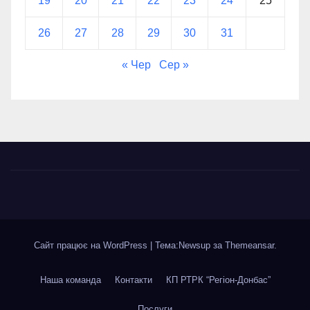
19
20
21
22
23
24
25
26
27
28
29
30
31
« Чер
Сер »
Сайт працює на WordPress
|
Тема:Newsup за
Themeansar
.
Наша команда
Контакти
КП РТРК “Регіон-Донбас”
Послуги