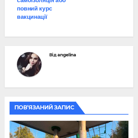
самоізоляція або
повний курс
вакцинації
Від
angelina
ПОВ’ЯЗАНИЙ ЗАПИС