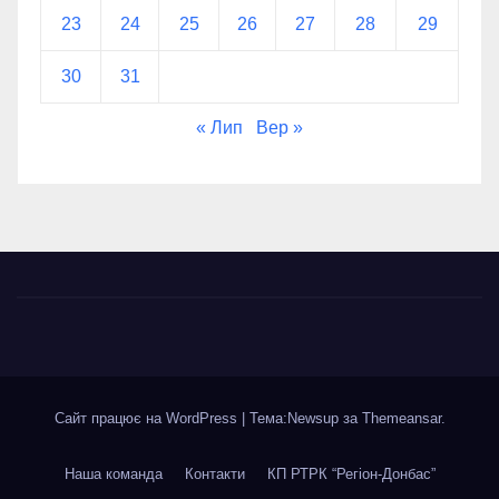
23
24
25
26
27
28
29
30
31
« Лип
Вер »
Сайт працює на WordPress
|
Тема:Newsup за
Themeansar
.
Наша команда
Контакти
КП РТРК “Регіон-Донбас”