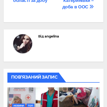
області за добу
Катеринівки –
доба в ООС
Від
angelina
ПОВ’ЯЗАНИЙ ЗАПИС
НОВИНИ
ТОП