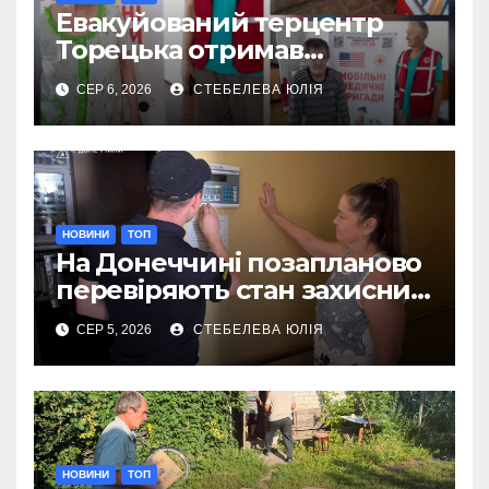
Евакуйований терцентр
Торецька отримав
допомогу від Червоного
СЕР 6, 2026
СТЕБЕЛЕВА ЮЛІЯ
Хреста
НОВИНИ
ТОП
На Донеччині позапланово
перевіряють стан захисних
споруд
СЕР 5, 2026
СТЕБЕЛЕВА ЮЛІЯ
НОВИНИ
ТОП