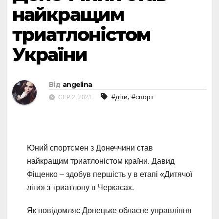
найкращим
триатлоністом
України
Від
angelina
,
#діти
#спорт
СЕР 2, 2021
Юний спортсмен з Донеччини став
найкращим триатлоністом країни. Давид
Фіщенко – здобув першість у в етапі «Дитячої
ліги» з триатлону в Черкасах.
Як повідомляє Донецьке обласне управління