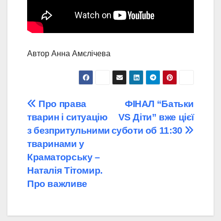
Автор Анна Амєлічева
Навігація
Про права
ФІНАЛ “Батьки
тварин і ситуацію
VS Діти” вже цієї
записів
з безпритульними
суботи об 11:30
тваринами у
Краматорську –
Наталія Тітомир.
Про важливе