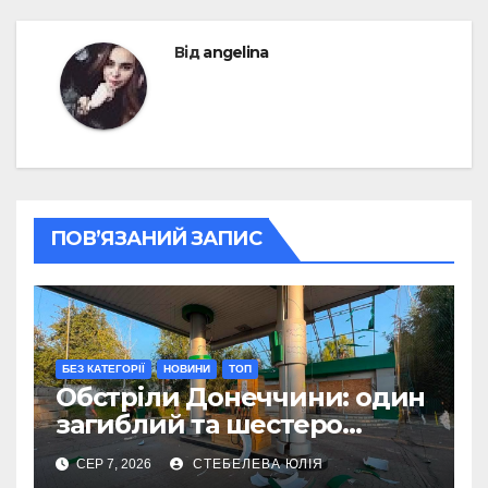
Від
angelina
ПОВ’ЯЗАНИЙ ЗАПИС
БЕЗ КАТЕГОРІЇ
НОВИНИ
ТОП
Обстріли Донеччини: один
загиблий та шестеро
поранених за добу
СЕР 7, 2026
СТЕБЕЛЕВА ЮЛІЯ