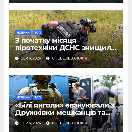
НОВИНИ
ТОП
З початку місяця
піротехніки ДСНС знищили
18 вибухонебезпечних
СЕР 6, 2026
СТЕБЕЛЕВА ЮЛІЯ
предметів
НОВИНИ
ТОП
«Білі янголи» евакуювали з
Дружківки мешканців та
їхніх домашніх улюбленців
СЕР 6, 2026
СТЕБЕЛЕВА ЮЛІЯ