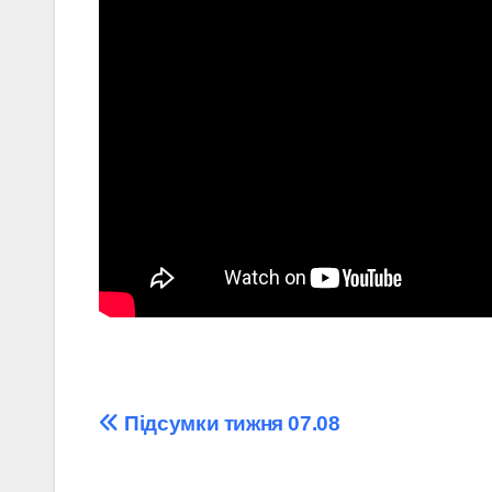
Навігація
Підсумки тижня 07.08
записів