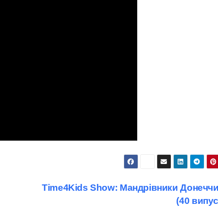
Time4Kids Show: Мандрівники Донечч
(40 випу