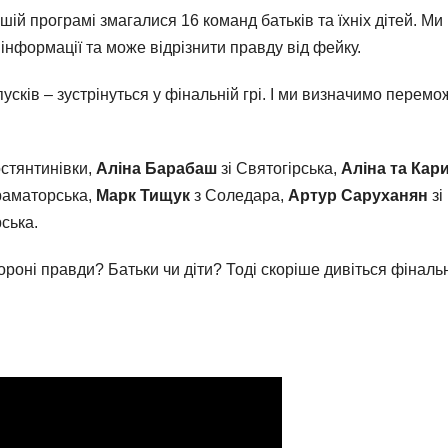
ашій програмі змагалися 16 команд батьків та їхніх дітей. Ми
і інформації та може відрізнити правду від фейку.
сків – зустрінуться у фінальній грі. І ми визначимо перемо
стянтинівки,
Аліна Барабаш
зі Святогірська,
Аліна та Кар
раматорська,
Марк Тищук
з Соледара,
Артур Саруханян
зі
ська.
тороні правди? Батьки чи діти? Тоді скоріше дивіться фіналь