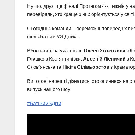
Ну що, друзі, це фінал! Протягом 4-х тижнів у н
перевіряли, хто краще з них орієнтується у світ
Сьогодні 4 команди – переможці попередніх випу
шоу «Батьки VS Діти».
Вболівайте за учасників:
Олеся Хотєнкова
з Ко
Глушко
з Костянтинівки,
Арсеній Лісничий
з К
Слов’янська та
Нікіта Сілівьорстов
з Краматор
Ви готові нарешті дізнатися, хто опинився на с
випуск нашого шоу!
#БатькиVSДіти