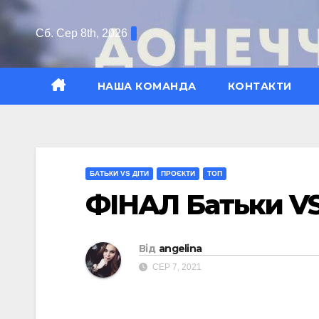
Перейти
до
Сб. Сер 8th, 2026
вмісту
НАША КОМАНДА
КОНТАКТИ
БАТЬКИ VS ДІТИ
ПРОЄКТИ
ТОП
ФІНАЛ Батьки VS 
Від
angelina
СЕР 7, 2021