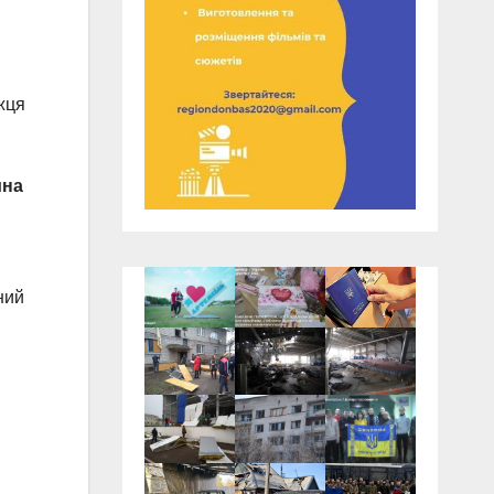
жця
ина
ний