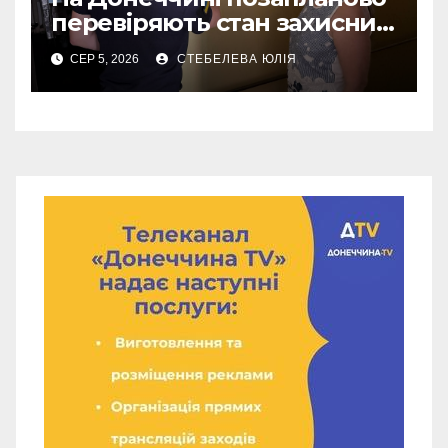
перевіряють стан захисних
споруд
СЕР 5, 2026
СТЕБЕЛЕВА ЮЛІЯ