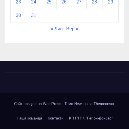
23
24
25
26
27
28
29
30
31
« Лип
Вер »
Сайт працює на WordPress
|
Тема:Newsup за
Themeansar
.
Наша команда
Контакти
КП РТРК “Регіон-Донбас”