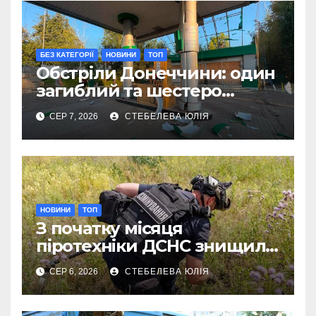
БЕЗ КАТЕГОРІЇ
НОВИНИ
ТОП
Обстріли Донеччини: один
загиблий та шестеро
поранених за добу
СЕР 7, 2026
СТЕБЕЛЕВА ЮЛІЯ
НОВИНИ
ТОП
З початку місяця
піротехніки ДСНС знищили
18 вибухонебезпечних
СЕР 6, 2026
СТЕБЕЛЕВА ЮЛІЯ
предметів