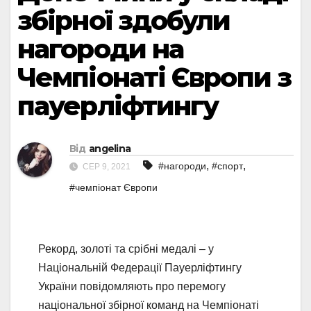
збірної здобули
нагороди на
Чемпіонаті Європи з
пауерліфтингу
Від
angelina
,
,
#нагороди
#спорт
СЕР 9, 2021
#чемпіонат Європи
Рекорд, золоті та срібні медалі – у
Національній Федерації Пауерліфтингу
України повідомляють про перемогу
національної збірної команд на Чемпіонаті