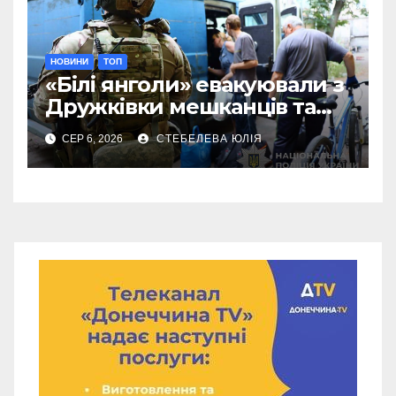
НОВИНИ
ТОП
«Білі янголи» евакуювали з
Дружківки мешканців та
їхніх домашніх улюбленців
СЕР 6, 2026
СТЕБЕЛЕВА ЮЛІЯ