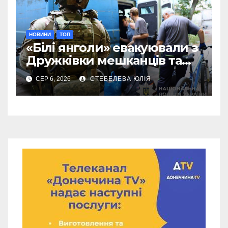
НОВИНИ
ТОП
«Білі янголи» евакуювали з
Дружківки мешканців та
їхніх домашніх улюбленців
СЕР 6, 2026
СТЕБЕЛЕВА ЮЛІЯ