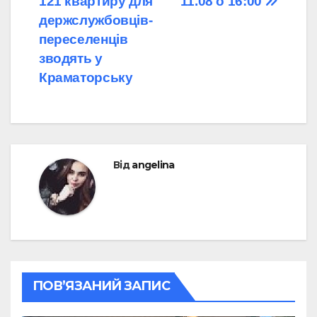
121 квартиру для
11.08 о 16:00
записів
держслужбовців-
переселенців
зводять у
Краматорську
Від
angelina
ПОВ’ЯЗАНИЙ ЗАПИС