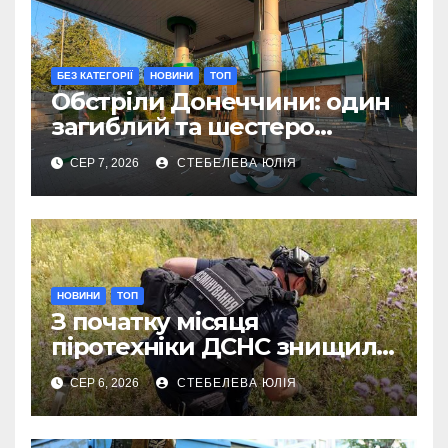
БЕЗ КАТЕГОРІЇ
НОВИНИ
ТОП
Обстріли Донеччини: один
загиблий та шестеро
поранених за добу
СЕР 7, 2026
СТЕБЕЛЕВА ЮЛІЯ
НОВИНИ
ТОП
З початку місяця
піротехніки ДСНС знищили
18 вибухонебезпечних
СЕР 6, 2026
СТЕБЕЛЕВА ЮЛІЯ
предметів