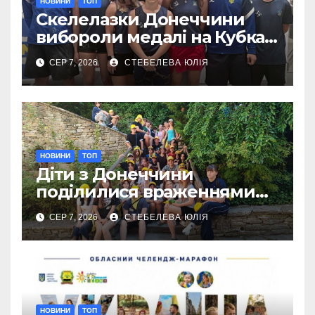
НОВИНИ
ТОП
Скелелазки Донеччини
вибороли медалі на Кубках
Європи в Австрії
СЕР 7, 2026
СТЕБЕЛЕВА ЮЛІЯ
НОВИНИ
ТОП
Діти з Донеччини
поділилися враженнями
від відпочинку в Польщі
СЕР 7, 2026
СТЕБЕЛЕВА ЮЛІЯ
НОВИНИ
ТОП