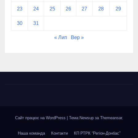
23
24
25
26
27
28
29
30
31
« Лип
Вер »
Сайт працює на WordPress
|
Тема:Newsup за
Themeansar
.
Наша команда
Контакти
КП РТРК “Регіон-Донбас”