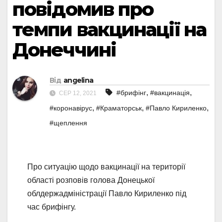
повідомив про
темпи вакцинації на
Донеччині
Від
angelina
,
,
#брифінг
#вакцинація
СЕР 12, 2021
,
,
,
#коронавірус
#Краматорськ
#Павло Кириленко
#щеплення
Про ситуацію щодо вакцинації на території
області розповів голова Донецької
облдержадміністрації Павло Кириленко під
час брифінгу.