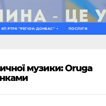
КП РТРК “РЕГІОН-ДОНБАС”
ПОСЛУГИ
ичної музики: Oruga
унками