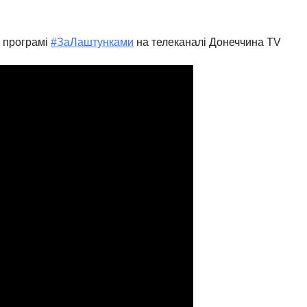
у програмі
#ЗаЛаштунками
на телеканалі Донеччина TV