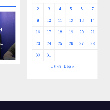
2
3
4
5
6
7
8
9
10
11
12
13
14
15
н
16
17
18
19
20
21
22
сті
23
24
25
26
27
28
29
ВА
язку
30
31
« Лип
Вер »