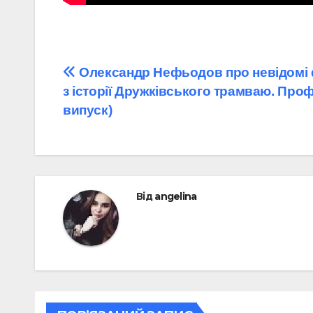
Навігація
Олександр Нефьодов про невідомі
з історії Дружківського трамваю. Проф
записів
випуск)
Від
angelina