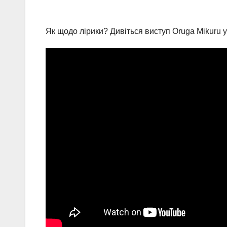
Як щодо лірики? Дивіться виступ Oruga Mikuru 