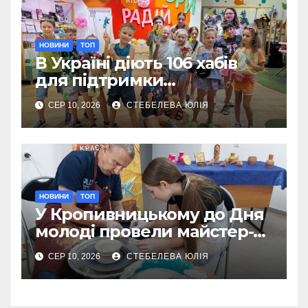
НОВИНИ
ТОП
В Україні діють 106 хабів
для підтримки
переселенців із Донеччини
СЕР 10, 2026
СТЕБЕЛЕВА ЮЛІЯ
НОВИНИ
ТОП
У Кропивницькому до Дня
молоді провели майстер-
клас із гончарства
СЕР 10, 2026
СТЕБЕЛЕВА ЮЛІЯ