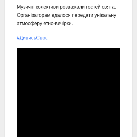
Музичні колективи розважали гостей свята.
Організаторам вдалося передати унікальну
атмосферу етно-вечірки.
#ДивисьСвоє