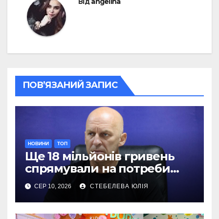
Від
angelina
ПОВ’ЯЗАНИЙ ЗАПИС
НОВИНИ
ТОП
Ще 18 мільйонів гривень
спрямували на потреби
Сил оборони на Донеччині
СЕР 10, 2026
СТЕБЕЛЕВА ЮЛІЯ