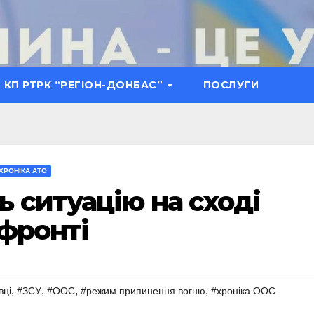
КП РТРК “РЕГІОН-ДОНБАС”
ПОСЛУГИ
ХРОНІКА АТО
 ситуацію на сході
 фронті
,
,
,
,
вці
#ЗСУ
#ООС
#режим припинення вогню
#хроніка ООС