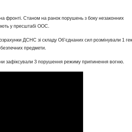
на фронті. Станом на ранок порушень з боку незаконних
яють у пресштабі ООС.
розрахунки ДСНС зі складу Об’єднаних сил розмінували 1 ге
ебезпечних предмети.
їни зафіксували 3 порушення режиму припинення вогню.