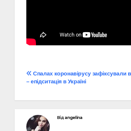
Навігація
Спалах коронавірусу зафіксували в
– епідситація в Україні
записів
Від
angelina