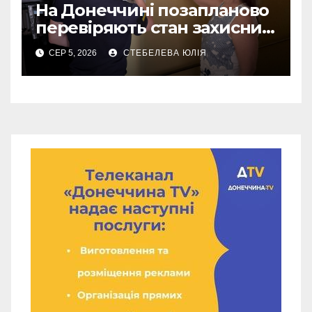
На Донеччині позапланово
перевіряють стан захисних
споруд
СЕР 5, 2026
СТЕБЕЛЕВА ЮЛІЯ