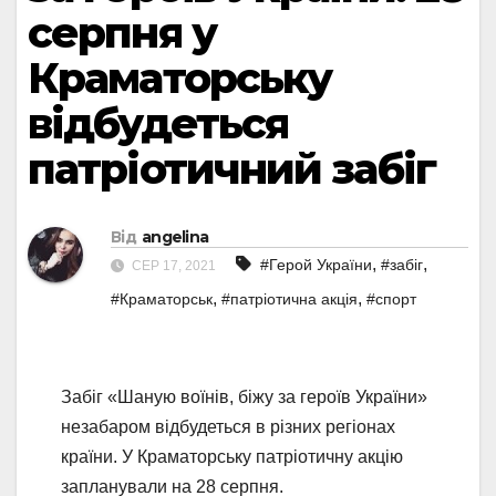
серпня у
Краматорську
відбудеться
патріотичний забіг
Від
angelina
,
,
#Герой України
#забіг
СЕР 17, 2021
,
,
#Краматорськ
#патріотична акція
#спорт
Забіг «Шаную воїнів, біжу за героїв України»
незабаром відбудеться в різних регіонах
країни. У Краматорську патріотичну акцію
запланували на 28 серпня.