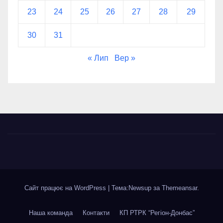
23
24
25
26
27
28
29
30
31
« Лип
Вер »
Сайт працює на WordPress
|
Тема:Newsup за
Themeansar
.
Наша команда
Контакти
КП РТРК “Регіон-Донбас”