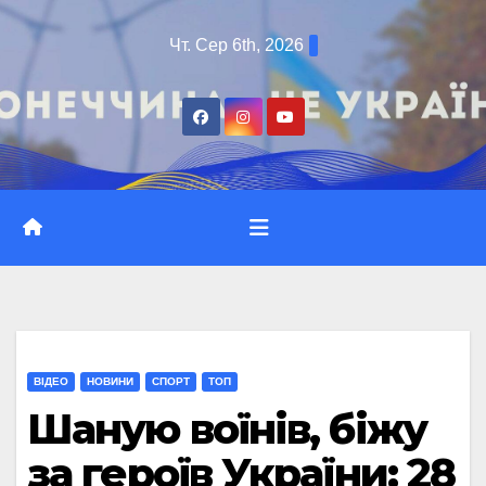
Перейти
Чт. Сер 6th, 2026
до
вмісту
ВІДЕО
НОВИНИ
СПОРТ
ТОП
Шаную воїнів, біжу
за героїв України: 28