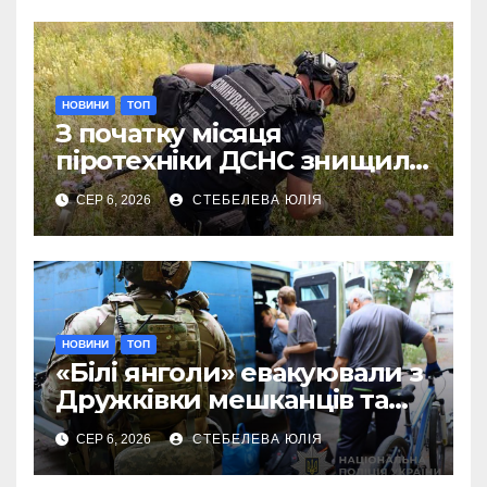
НОВИНИ
ТОП
З початку місяця
піротехніки ДСНС знищили
18 вибухонебезпечних
СЕР 6, 2026
СТЕБЕЛЕВА ЮЛІЯ
предметів
НОВИНИ
ТОП
«Білі янголи» евакуювали з
Дружківки мешканців та
їхніх домашніх улюбленців
СЕР 6, 2026
СТЕБЕЛЕВА ЮЛІЯ