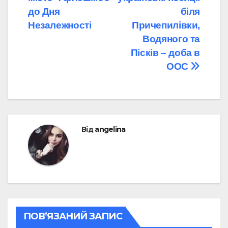
до Дня
біля
Незалежності
Причепилівки,
Водяного та
Пісків – доба в
ООС
Від
angelina
ПОВ’ЯЗАНИЙ ЗАПИС