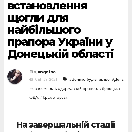
встановлення
щогли для
найбільшого
прапора України у
Донецькій області
Від
angelina
,
#Велике будівництво
#День
СЕР 18, 2021
,
,
Незалежності
#державний прапор
#Донецька
,
ОДА
#Краматорськ
На завершальній стадії