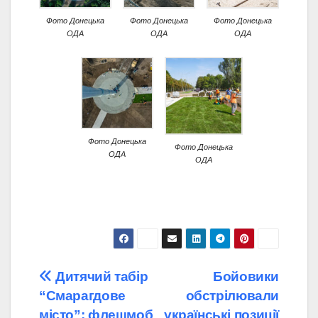
Фото Донецька
Фото Донецька
Фото Донецька
ОДА
ОДА
ОДА
Фото Донецька
Фото Донецька
ОДА
ОДА
Навігація
Дитячий табір
Бойовики
“Смарагдове
обстрілювали
записів
місто”: флешмоб
українські позиції