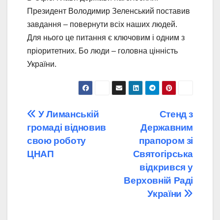
Президент Володимир Зеленський поставив
завдання – повернути всіх наших людей.
Для нього це питання є ключовим і одним з
пріоритетних. Бо люди – головна цінність
України.
Навігація
У Лиманській
Стенд з
громаді відновив
Державним
записів
свою роботу
прапором зі
ЦНАП
Святогірська
відкрився у
Верховній Раді
України