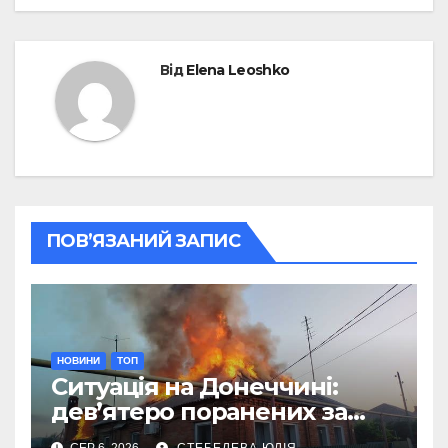
Від
Elena Leoshko
ПОВ’ЯЗАНИЙ ЗАПИС
НОВИНИ
ТОП
Ситуація на Донеччині:
дев’ятеро поранених за
добу через обстріли