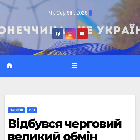
Перейти
Чт. Сер 6th, 2026
до
вмісту
НОВИНИ
ТОП
Відбувся черговий
великий обмін