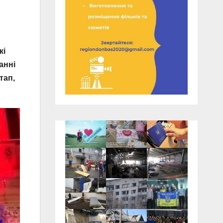
кі
анні
тап,