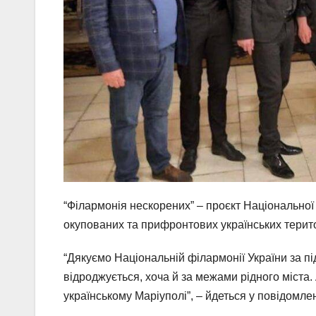
“Філармонія нескорених” – проєкт Національної 
окупованих та прифронтових українських терито
“Дякуємо Національній філармонії України за п
відроджується, хоча й за межами рідного міста.
українському Маріуполі”, – йдеться у повідомле