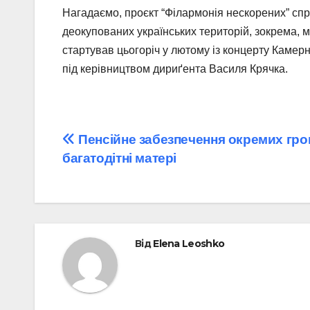
Нагадаємо, проєкт “Філармонія нескорених” спр
деокупованих українських територій, зокрема, м
стартував цьогоріч у лютому із концерту Камер
під керівництвом дириґента Василя Крячка.
Навігація
Пенсійне забезпечення окремих гро
багатодітні матері
записів
Від
Elena Leoshko