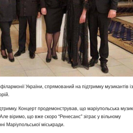
філармонії України, спрямований на підтримку музикантів із
рій.
ідтримку. Концерт продемонстрував, що маріупольська музи
 Але віримо, що вже скоро “Ренесанс” зіграє у вільному
нні Маріупольської міськради.