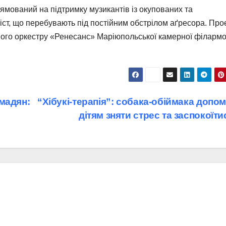
ямований на підтримку музикантів із окупованих та
іст, що перебувають під постійним обстрілом аґресора. Про
ного оркестру «Ренесанс» Маріюпольської камерної філармо
мадян:
“Хібукі-терапія”: собака-обіймака допо
дітям зняти стрес та заспокоїт