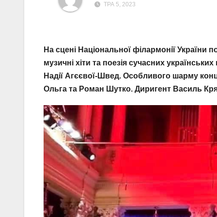
ТРА 5, 2023
На сцені Національної філармонії України п
музичні хіти та поезія сучасних українських
Надії Агєєвої-Швед. Особливого шарму конц
Ольга та Роман Шутко. Диригент Василь Кря