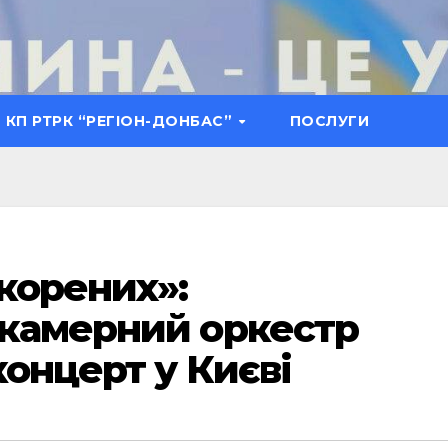
КП РТРК “РЕГІОН-ДОНБАС”
ПОСЛУГИ
корених»:
 камерний оркестр
концерт у Києві