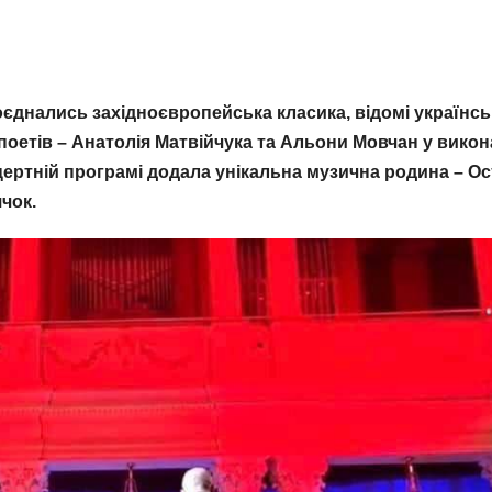
оєднались західноєвропейська класика, відомі українсь
 поетів – Анатолія Матвійчука та Альони Мовчан у викон
ертній програмі додала унікальна музична родина – Ос
чок.