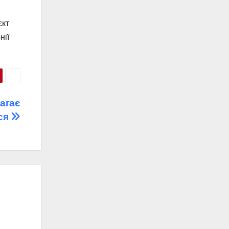
єкт
нії
магає
ися