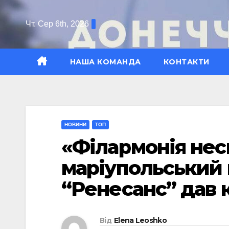
Перейти
до
Чт. Сер 6th, 2026
вмісту
НАША КОМАНДА
КОНТАКТИ
НОВИНИ
ТОП
«Філармонія нес
маріупольський
“Ренесанс” дав 
Від
Elena Leoshko