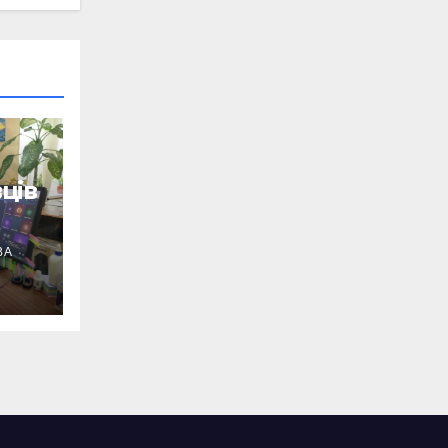
ців
ВА
ід