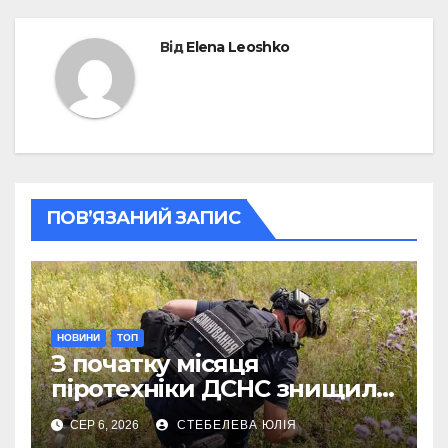
Від
Elena Leoshko
ПОВ’ЯЗАНИЙ ЗАПИС
НОВИНИ
ТОП
З початку місяця
піротехніки ДСНС знищили
18 вибухонебезпечних
СЕР 6, 2026
СТЕБЕЛЕВА ЮЛІЯ
предметів