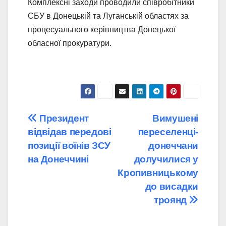
Комплексні заходи проводили співробітники
СБУ в Донецькій та Луганській областях за
процесуального керівництва Донецької
обласної прокуратури.
Навігація
Президент
Вимушені
відвідав передові
переселенці-
записів
позиції воїнів ЗСУ
донеччани
на Донеччині
долучилися у
Кропивницькому
до висадки
троянд