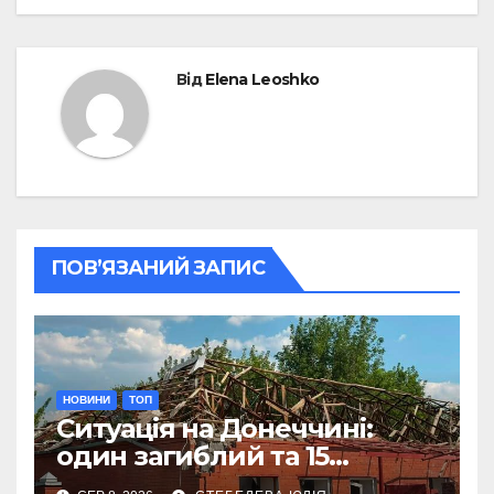
Від
Elena Leoshko
ПОВ’ЯЗАНИЙ ЗАПИС
НОВИНИ
ТОП
Ситуація на Донеччині:
один загиблий та 15
поранених за добу