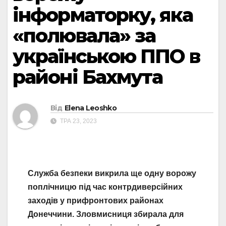
інформаторку, яка
«полювала» за
українською ППО в
районі Бахмута
Від
Elena Leoshko
ТРА 23, 2023
Служба безпеки викрила ще одну ворожу
поплічницю під час контрдиверсійних
заходів у прифронтових районах
Донеччини. Зловмисниця збирала для