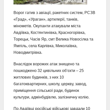
Ворог гатив з авіації, ракетних систем, РСЗВ
«Град», «Ураган», артилерії, танків,
мінометів. Окупанти атакували міста
Авдіївка, Костянтинівка, Красногорівка,
Торецьк, Часів Яр, смт Велика Новосілка та
Ямпіль, села Карлівка, Миколаївка,
Новодмитрівка.
Внаслідок ворожих атак знищено та
пошкоджено 32 цивільних об‘єкти – 25
житлових будинків, з них 10
багатоквартирних, школу, церкву, завод,
приміщення сільської ради, будинок
культури, адмінбудівлю, залізничну колію.
По Авдіївці російські військові завдали 10