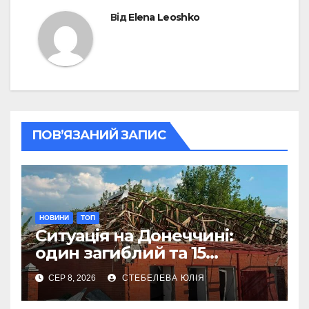
Від
Elena Leoshko
ПОВ’ЯЗАНИЙ ЗАПИС
НОВИНИ
ТОП
Ситуація на Донеччині:
один загиблий та 15
поранених за добу
СЕР 8, 2026
СТЕБЕЛЕВА ЮЛІЯ