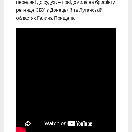
передані до суду», – повідомила на брифінгу
речниця СБУ в Донецькій та Луганській
областях Галина Прищепа.